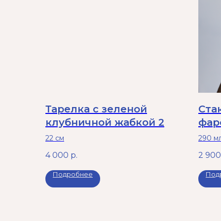
Тарелка с зеленой
Ста
клубничной жабкой 2
фар
сер
22 см
290 мл
напит
4 000
р.
2 900
испол
печи.
Подробнее
Под