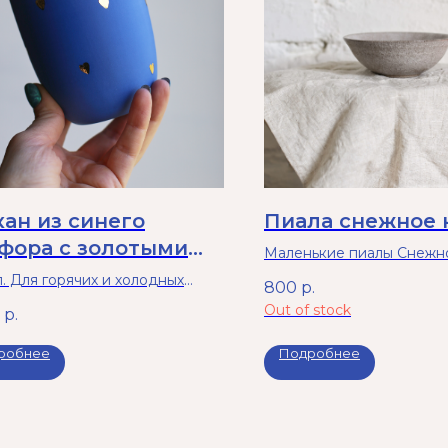
кан из синего
Пиала снежное 
фора с золотыми
Маленькие пиалы Снежно
дечками
Диаметр 11-12 см, высота 
. Для горячих и холодных
800
р.
ков. Не подходит для
Out of stock
р.
ьзования в микроволновой
робнее
Подробнее