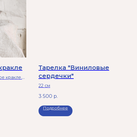
кракле
Тарелка "Виниловые
сердечки"
е кракле.
4-5 см
22 см
3 500
р.
Подробнее