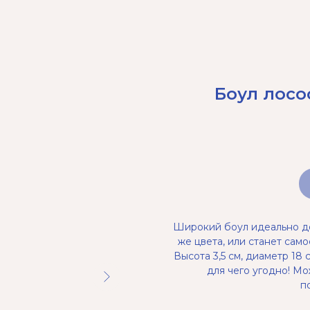
Боул лосо
Широкий боул идеально до
же цвета, или станет сам
Высота 3,5 см, диаметр 18 
для чего угодно! Мо
п