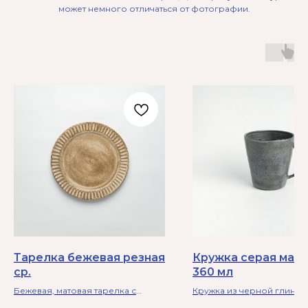
может немного отличаться от фотографии.
Тарелка бежевая резная
Кружка серая мат
ср.
360 мл
Бежевая, матовая тарелка с
Кружка из черной глины 
резным бортиком. Можно в
матовой серой глазурью 