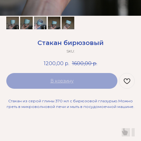
Стакан бирюзовый
SKU:
1200,00
р.
1600,00
р.
В корзину
Стакан из серой глины 370 мл с бирюзовой глазурью.Можно
греть в микроволновой печи и мыть в посудомоечной машине.