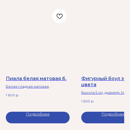
Пиала белая матовая б.
Фигурный боул зе
цвета
Белая гладкая матовая
пиала. Можно в микроволновку и
Высота 5 см, диаметр 14-15 
1 600
р.
посудомойку. 4,5 х 18 см
1 500
р.
Подробнее
Подробнее