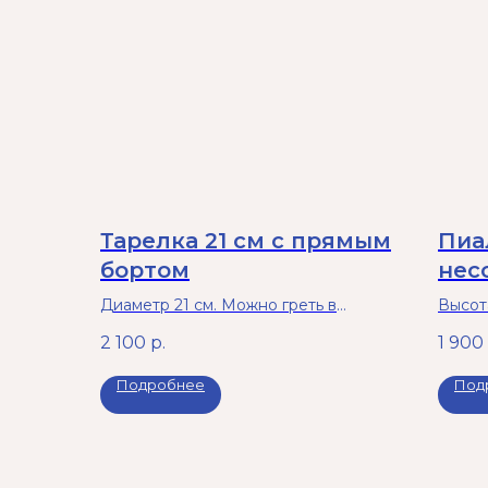
Тарелка 21 см с прямым
Пиа
бортом
нес
бир
Диаметр 21 см. Можно греть в
Высота
микроволновой печи и мыть в
2 100
р.
1 900
посудомоечной машине.
Подробнее
Под