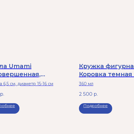
ла Umami
Кружка фигурна
овершенная,
Коровка темная 
юзовая
 6,5 см, диаметр 15-16 см
360 мл
р.
2 500
р.
робнее
Подробнее