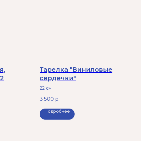
я,
Тарелка "Виниловые
2
сердечки"
22 см
3 500
р.
Подробнее