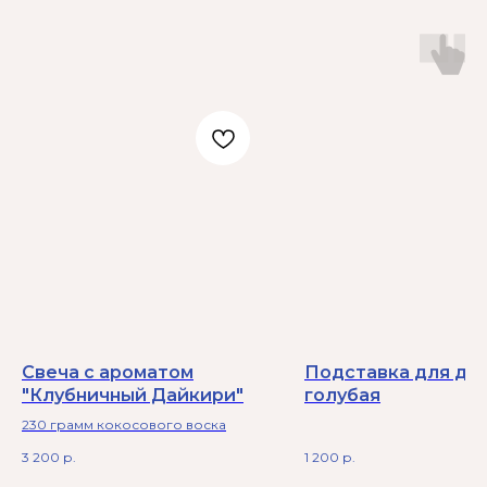
Свеча с ароматом
Подставка для дву
"Клубничный Дайкири"
голубая
230 грамм кокосового воска
3 200
р.
1 200
р.