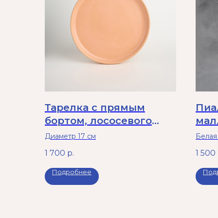
Тарелка с прямым
Пиа
бортом, лососевого
мал
цвета, 17 см
Диаметр 17 см
Белая
брызг
1 700
р.
1 500
посудо
Подробнее
Под