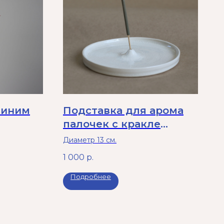
синим
Подставка для арома
палочек с кракле
глазурью
Диаметр 13 см.
1 000
р.
Подробнее