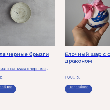
ла черные брызги
Елочный шар с 
.
драконом
 матовая пиала с черными
ами. Можно в микроволновку и
р.
1 800
р.
мойку. 4 х 15 см
робнее
Подробнее