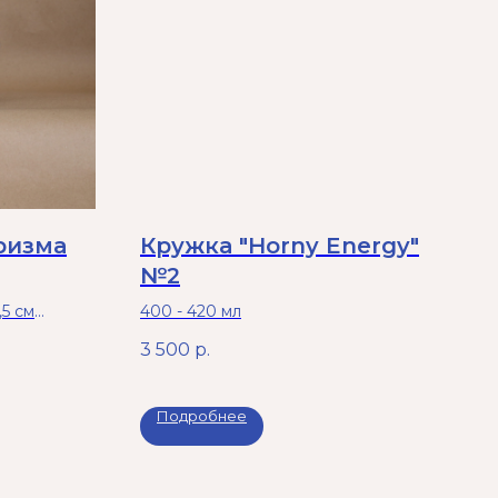
ризма
Кружка "Horny Energy"
№2
,5 см
400 - 420 мл
новой печи
3 500
р.
 машине.
Подробнее