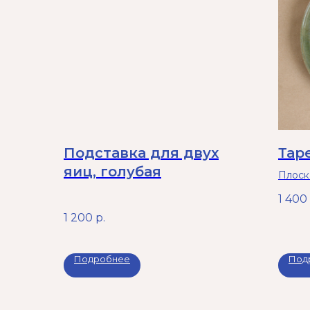
Подставка для двух
Тар
яиц, голубая
Плоска
Можно
1 400
и мыт
1 200
р.
Подробнее
Под