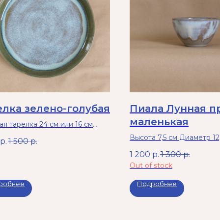
елка зелено-голубая
Пиала Лунная п
маленькая
я тарелка 24 см или 16 см
 греть в микроволновой печи
Высота 7,5 см Диаметр 12
р.
1 500
р.
ь в посудомоечной машине.
Можно греть в микровол
1 200
р.
1 300
р.
и мыть в посудомоечной
Out of stock
робнее
Подробнее