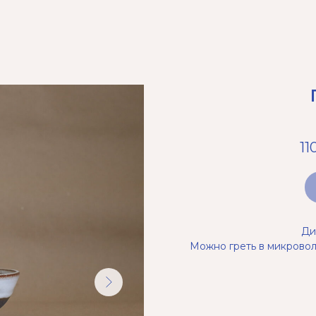
11
Ди
Можно греть в микровол