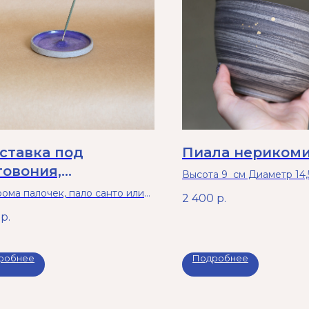
ставка под
Пиала нерикоми
говония,
Высота 9 см Диаметр 14,
летовая
из двух глин, Снаружи ма
рома палочек, пало санто или
2 400
р.
внутри глянцевая, с брыз
ений
р.
Не подходит для исполь
р около 11-12 см
микроволновой печи.
робнее
Подробнее