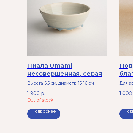
Пиала Umami
Под
несовершенная, серая
бла
фио
Высота 6,5 см, диаметр 15-16 см
Для а
украш
1 900
р.
1 000
Диамет
Out of stock
Подробнее
Под