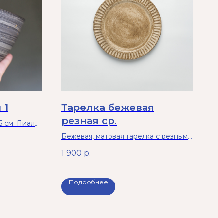
 1
Тарелка бежевая
резная ср.
5 см. Пиала
товая
Бежевая, матовая тарелка с резным
гами золота.
бортиком. Можно в микроволновку
1 900
р.
зования в
и посудомойку. 19 см
Подробнее