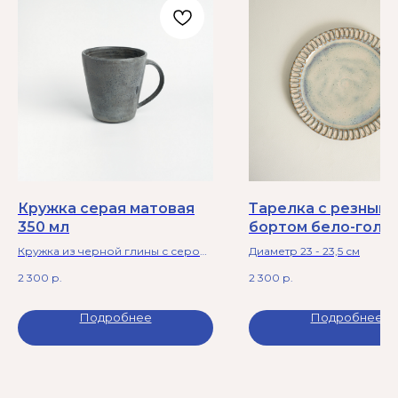
Кружка серая матовая
Тарелка с резным
350 мл
бортом бело-голу
цвета
Кружка из черной глины с серой
Диаметр 23 - 23,5 см
матовой глазурью и черными
2 300
р.
2 300
р.
глянцевыми брызгами.
Подробнее
Подробнее