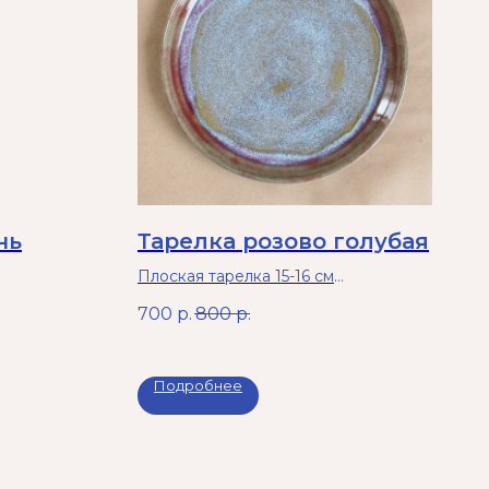
нь
Тарелка розово голубая
Плоская тарелка 15-16 см
Можно греть в микроволновой печи
700
р.
800
р.
и мыть в посудомоечной машине.
Подробнее