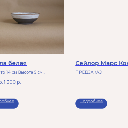
ла белая
Сейлор Марс Ко
тр 14 см Высота 5 см
ПРЕДЗАКАЗ
 греть в микроволновой печи
р.
1 300
р.
ь в посудомоечной машине.
робнее
Подробнее