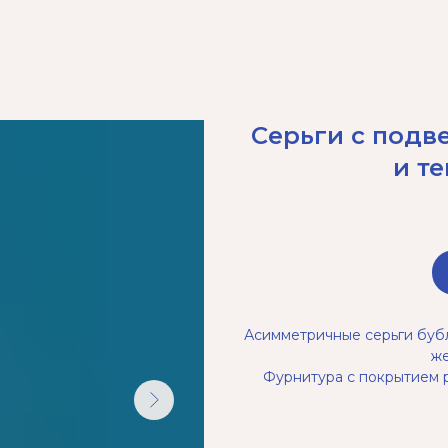
Серьги с подв
и т
Асимметричные серьги бубл
же
Фурнитура с покрытием р