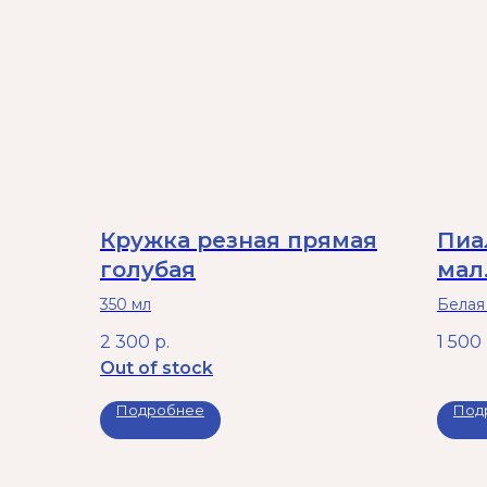
Кружка резная прямая
Пиа
голубая
мал
350 мл
Белая
брызг
2 300
р.
1 500
посудо
Out of stock
Подробнее
Под