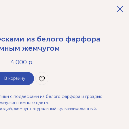
есками из белого фарфора
емным жемчугом
4 000
р.
В корзину
ики с подвесками из белого фарфора и гроздью
мчужин темного цвета.
одий, жемчуг натуральный культивированный.