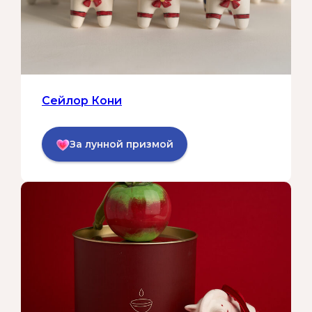
Сейлор Кони
За лунной призмой